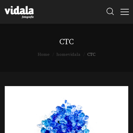
CTC
Home
homevidala
CTC